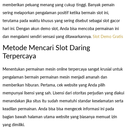
memberikan peluang menang yang cukup tinggi. Banyak pemain
sering melaporkan pengalaman positif ketika bermain slot ini,
terutama pada waktu khusus yang sering disebut sebagai slot gacor
hari ini. Dengan akun demo slot, Anda bisa mencoba permainan ini
dan mengalami sendiri sensasi yang ditawarkannya.
Slot Demo Gratis
Metode Mencari Slot Daring
Terpercaya
Menentukan permainan mesin online terpercaya sangat krusial untuk
pengalaman bermain permainan mesin menjadi amanah dan
memberikan hiburan. Pertama, cek website yang Anda pilih
mempunyai lisensi yang sah. Lisensi dari otoritas perjudian yang diakui
menandakan jika situs itu sudah mematuhi standar keselamatan serta
keadilan permainan. Anda bisa bisa mengecek informasi ini pada
bagian bawah halaman utama website yang biasanya memuat izin
yang dimiliki.