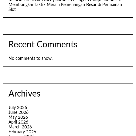
Membongkar Taktik Meraih Kemenangan Besar di Permainan
Slot
Recent Comments
No comments to show.
Archives
July 2026
June 2026
May 2026
April 2026
March 2026
February 2026