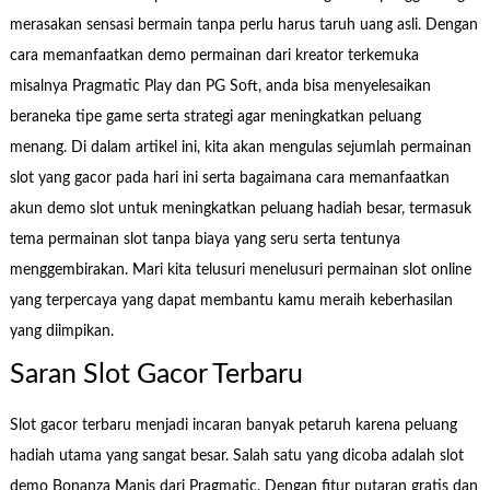
merasakan sensasi bermain tanpa perlu harus taruh uang asli. Dengan
cara memanfaatkan demo permainan dari kreator terkemuka
misalnya Pragmatic Play dan PG Soft, anda bisa menyelesaikan
beraneka tipe game serta strategi agar meningkatkan peluang
menang. Di dalam artikel ini, kita akan mengulas sejumlah permainan
slot yang gacor pada hari ini serta bagaimana cara memanfaatkan
akun demo slot untuk meningkatkan peluang hadiah besar, termasuk
tema permainan slot tanpa biaya yang seru serta tentunya
menggembirakan. Mari kita telusuri menelusuri permainan slot online
yang terpercaya yang dapat membantu kamu meraih keberhasilan
yang diimpikan.
Saran Slot Gacor Terbaru
Slot gacor terbaru menjadi incaran banyak petaruh karena peluang
hadiah utama yang sangat besar. Salah satu yang dicoba adalah slot
demo Bonanza Manis dari Pragmatic. Dengan fitur putaran gratis dan