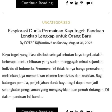
Continue Reading
0
UNCATEGORIZED
Eksplorasi Dunia Permainan Kayutogel: Panduan
Lengkap Lengkap untuk Orang Baru
By
FOT8EJXjf0m8ov5
on
Sunday, August 31, 2025
Kayu togel, yang biasa disebut sebagai sebutan kayu togel, adalah
beberapa bentuk hiburan yang sudah menggugah minat sejumlah
individu di Indonesia. Fenomena ini tidak hanya hanya permainan,
melainkan juga memerlukan elemen kreativitas dan keahlian. Bagi
kalangan pemula, penjelajahan dunia kayu togel dapat menjadi
serangkaian pengalaman yang mengasyikkan dan penuh rintangan. Di
dalam panduan ini, kami …