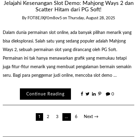
Jelajahi Kesenangan Slot Demo: Mahjong Ways 2 dan
Scatter Hitam dari PG Soft!
By
FOT8EJXjf0m8ov5
on
Thursday, August 28, 2025
Dalam dunia permainan slot online, ada banyak pilihan menarik yang
bisa dieksplorasi. Salah satu yang sedang populer adalah Mahjong
Ways 2, sebuah permainan slot yang dirancang oleh PG Soft.
Permainan ini tak hanya menawarkan grafik yang memukau tetapi
juga fitur-fitur menarik yang membuat pengalaman bermain semakin
seru. Bagi para penggemar judi online, mencoba slot demo …
Continue Reading
0
Posts
1
2
3
…
6
Next →
pagination