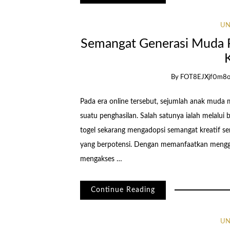
UN
Semangat Generasi Muda 
K
By
FOT8EJXjf0m8o
Pada era online tersebut, sejumlah anak mud
suatu penghasilan. Salah satunya ialah melalui
togel sekarang mengadopsi semangat kreatif ser
yang berpotensi. Dengan memanfaatkan menggu
mengakses …
Continue Reading
UN