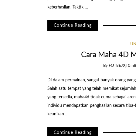
keberhasilan. Taktik …
Continue Reading
UN
Cara Maha 4D M
By
FOT8EJXjf0m8
Di dalam permainan, sangat banyak orang yang
Salah satu tempat yang telah memikat sejumlah
yang tersedia, maha4d tidak cuma sebagai arena
individu mendapatkan penghasilan secara tiba
keunikan …
Continue Reading