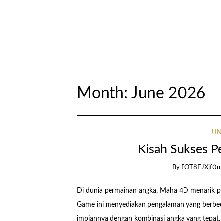
Month:
June 2026
UN
Kisah Sukses 
By
FOT8EJXjf0
Di dunia permainan angka, Maha 4D menarik pe
Game ini menyediakan pengalaman yang berbed
impiannya dengan kombinasi angka yang tepat.