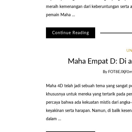
meraih kemenangan dari keberuntungan serta anal
pemain Maha …
Continue Reading
UN
Maha Empat D: Di a
By
FOT8EJXjf0
Maha 4D telah jadi sebuah tema yang sangat po
khususnya untuk mereka yang tertarik pada p
percaya bahwa ada kekuatan mistis dari angka-
keyakinan serta harapan. Namun, di balik kesena
dalam …