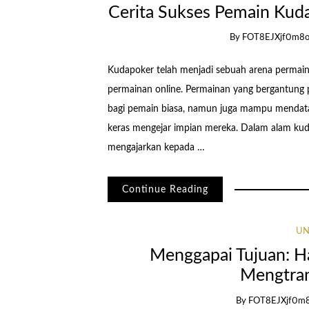
Cerita Sukses Pemain Kud
By
FOT8EJXjf0m8o
Kudapoker telah menjadi sebuah arena permaina
permainan online. Permainan yang bergantung p
bagi pemain biasa, namun juga mampu mendatan
keras mengejar impian mereka. Dalam alam kuda
mengajarkan kepada …
Continue Reading
UN
Menggapai Tujuan: Ha
Mengtran
By
FOT8EJXjf0m