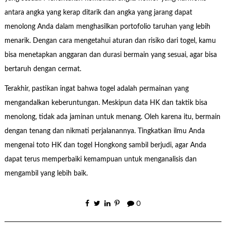
antara angka yang kerap ditarik dan angka yang jarang dapat
menolong Anda dalam menghasilkan portofolio taruhan yang lebih
menarik. Dengan cara mengetahui aturan dan risiko dari togel, kamu
bisa menetapkan anggaran dan durasi bermain yang sesuai, agar bisa
bertaruh dengan cermat.
Terakhir, pastikan ingat bahwa togel adalah permainan yang
mengandalkan keberuntungan. Meskipun data HK dan taktik bisa
menolong, tidak ada jaminan untuk menang. Oleh karena itu, bermain
dengan tenang dan nikmati perjalanannya. Tingkatkan ilmu Anda
mengenai toto HK dan togel Hongkong sambil berjudi, agar Anda
dapat terus memperbaiki kemampuan untuk menganalisis dan
mengambil yang lebih baik.
0