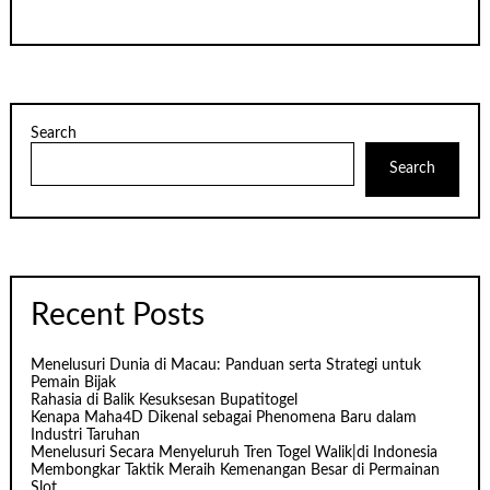
Search
Search
Recent Posts
Menelusuri Dunia di Macau: Panduan serta Strategi untuk
Pemain Bijak
Rahasia di Balik Kesuksesan Bupatitogel
Kenapa Maha4D Dikenal sebagai Phenomena Baru dalam
Industri Taruhan
Menelusuri Secara Menyeluruh Tren Togel Walik|di Indonesia
Membongkar Taktik Meraih Kemenangan Besar di Permainan
Slot