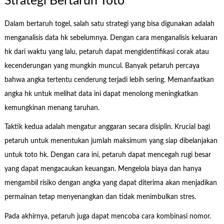
Strategi Bertaruh Toto
Dalam bertaruh togel, salah satu strategi yang bisa digunakan adalah
menganalisis data hk sebelumnya. Dengan cara menganalisis keluaran
hk dari waktu yang lalu, petaruh dapat mengidentifikasi corak atau
kecenderungan yang mungkin muncul. Banyak petaruh percaya
bahwa angka tertentu cenderung terjadi lebih sering. Memanfaatkan
angka hk untuk melihat data ini dapat menolong meningkatkan
kemungkinan menang taruhan.
Taktik kedua adalah mengatur anggaran secara disiplin. Krucial bagi
petaruh untuk menentukan jumlah maksimum yang siap dibelanjakan
untuk toto hk. Dengan cara ini, petaruh dapat mencegah rugi besar
yang dapat mengacaukan keuangan. Mengelola biaya dan hanya
mengambil risiko dengan angka yang dapat diterima akan menjadikan
permainan tetap menyenangkan dan tidak menimbulkan stres.
Pada akhirnya, petaruh juga dapat mencoba cara kombinasi nomor.