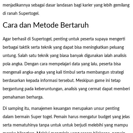
menjadikannya sebagai dasar landasan bagi karier yang lebih gemilang
di ranah Supertogel.
Cara dan Metode Bertaruh
Agar berhasil di Supertogel, penting untuk peserta supaya mengerti
berbagai taktik serta teknik yang dapat bisa meningkatkan peluang
untung. Salah satu teknik yang biasa banyak digunakan ialah analisis
pola angka. Dengan cara mempelajari data yang lalu, peserta bisa
mengenali angka-angka yang kali timbul serta membangun strategi
berdasarkan kepada informasi tersebut. Meskipun game ini tetap
bergantung pada keberuntungan, analisis yang cermat dapat memberi
pemahaman berharga.
Di samping itu, manajemen keuangan merupakan unsur penting
dalam bermain Super togel. Pemain harus mengatur budget yang jelas
serta mematuhinya tanpa untuk untuk berjudi melebihi yang mampu