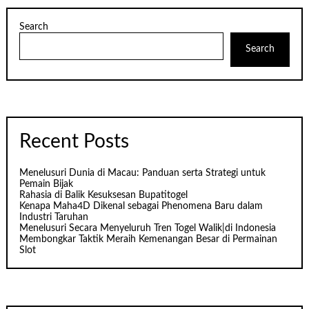
Search
Search
Recent Posts
Menelusuri Dunia di Macau: Panduan serta Strategi untuk
Pemain Bijak
Rahasia di Balik Kesuksesan Bupatitogel
Kenapa Maha4D Dikenal sebagai Phenomena Baru dalam
Industri Taruhan
Menelusuri Secara Menyeluruh Tren Togel Walik|di Indonesia
Membongkar Taktik Meraih Kemenangan Besar di Permainan
Slot