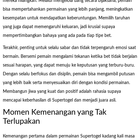
mereka hilangkan. Melalui mengelola uang secara bijaksana, pemain
bisa mempertahankan permainan yang lebih panjang, meningkatkan
kesempatan untuk mendapatkan keberuntungan. Memilih taruhan
yang juga dapat memengaruhi keluaran, jadi krusial supaya
mempertimbangkan bahaya yang ada pada tiap tipe bet.
Terakhir, penting untuk selalu sabar dan tidak terpengaruh emosi saat
bermain. Bersemi pemain mengalami tekanan ketika bet tidak berjalan
sesuai harapan, yang dapat menuju ke keputusan yang terburu-buru.
Dengan selalu berfokus dan disiplin, pemain bisa mengambil putusan
yang lebih baik serta menyesuaikan diri dengan kondisi permainan.
Membangun jiwa yang kuat dan positif adalah rahasia supaya
mencapai keberhasilan di Supertogel dan menjadi juara asli.
Momen Kemenangan yang Tak
Terlupakan
Kemenangan pertama dalam permainan Supertogel kadang kali masa