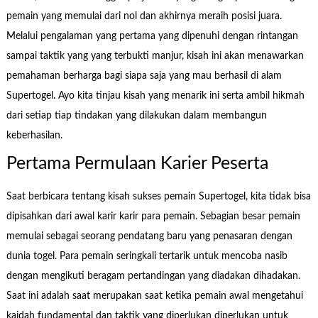
pemain yang memulai dari nol dan akhirnya meraih posisi juara.
Melalui pengalaman yang pertama yang dipenuhi dengan rintangan
sampai taktik yang yang terbukti manjur, kisah ini akan menawarkan
pemahaman berharga bagi siapa saja yang mau berhasil di alam
Supertogel. Ayo kita tinjau kisah yang menarik ini serta ambil hikmah
dari setiap tiap tindakan yang dilakukan dalam membangun
keberhasilan.
Pertama Permulaan Karier Peserta
Saat berbicara tentang kisah sukses pemain Supertogel, kita tidak bisa
dipisahkan dari awal karir karir para pemain. Sebagian besar pemain
memulai sebagai seorang pendatang baru yang penasaran dengan
dunia togel. Para pemain seringkali tertarik untuk mencoba nasib
dengan mengikuti beragam pertandingan yang diadakan dihadakan.
Saat ini adalah saat merupakan saat ketika pemain awal mengetahui
kaidah fundamental dan taktik yang diperlukan diperlukan untuk