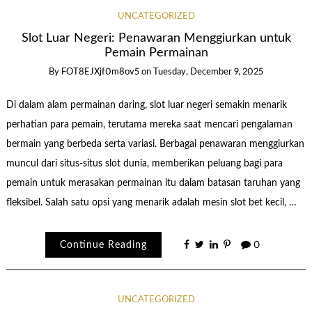
UNCATEGORIZED
Slot Luar Negeri: Penawaran Menggiurkan untuk
Pemain Permainan
By
FOT8EJXjf0m8ov5
on
Tuesday, December 9, 2025
Di dalam alam permainan daring, slot luar negeri semakin menarik
perhatian para pemain, terutama mereka saat mencari pengalaman
bermain yang berbeda serta variasi. Berbagai penawaran menggiurkan
muncul dari situs-situs slot dunia, memberikan peluang bagi para
pemain untuk merasakan permainan itu dalam batasan taruhan yang
fleksibel. Salah satu opsi yang menarik adalah mesin slot bet kecil, …
Continue Reading
0
UNCATEGORIZED