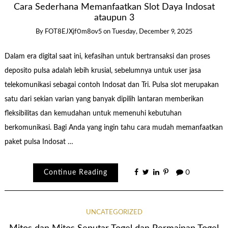
Cara Sederhana Memanfaatkan Slot Daya Indosat
ataupun 3
By
FOT8EJXjf0m8ov5
on
Tuesday, December 9, 2025
Dalam era digital saat ini, kefasihan untuk bertransaksi dan proses
deposito pulsa adalah lebih krusial, sebelumnya untuk user jasa
telekomunikasi sebagai contoh Indosat dan Tri. Pulsa slot merupakan
satu dari sekian varian yang banyak dipilih lantaran memberikan
fleksibilitas dan kemudahan untuk memenuhi kebutuhan
berkomunikasi. Bagi Anda yang ingin tahu cara mudah memanfaatkan
paket pulsa Indosat …
Continue Reading
0
UNCATEGORIZED