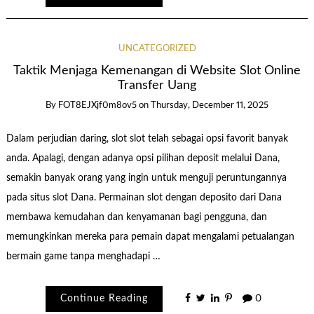
UNCATEGORIZED
Taktik Menjaga Kemenangan di Website Slot Online
Transfer Uang
By
FOT8EJXjf0m8ov5
on
Thursday, December 11, 2025
Dalam perjudian daring, slot slot telah sebagai opsi favorit banyak
anda. Apalagi, dengan adanya opsi pilihan deposit melalui Dana,
semakin banyak orang yang ingin untuk menguji peruntungannya
pada situs slot Dana. Permainan slot dengan deposito dari Dana
membawa kemudahan dan kenyamanan bagi pengguna, dan
memungkinkan mereka para pemain dapat mengalami petualangan
bermain game tanpa menghadapi …
Continue Reading
0