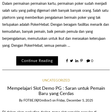
Dalam permainan permainan kartu, permainan poker sudah menjadi
salah satu yang paling digemari oleh banyak banyak orang. Salah satu
platform yang memberikan pengalaman bermain poker yang tak
terlupakan adalah PokerHebat. Dengan beragam fasilitas menarik dan
kemudahan, banyak pemain, baik pemain pemula dan yang
berpengalaman, memutuskan untuk ikut dan merasakan keterujaan
yang. Dengan PokerHebat, semua pemain …
Continue Reading
0
UNCATEGORIZED
Mempelajari Slot Demo PG : Saran untuk Pemain
Baru yang Cerdas
By
FOT8EJXjf0m8ov5
on
Friday, December 5, 2025