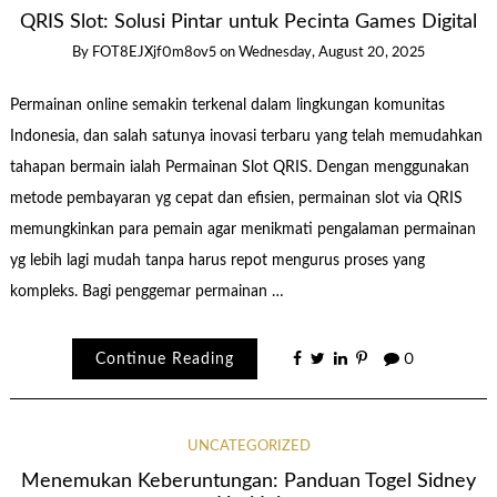
QRIS Slot: Solusi Pintar untuk Pecinta Games Digital
By
FOT8EJXjf0m8ov5
on
Wednesday, August 20, 2025
Permainan online semakin terkenal dalam lingkungan komunitas
Indonesia, dan salah satunya inovasi terbaru yang telah memudahkan
tahapan bermain ialah Permainan Slot QRIS. Dengan menggunakan
metode pembayaran yg cepat dan efisien, permainan slot via QRIS
memungkinkan para pemain agar menikmati pengalaman permainan
yg lebih lagi mudah tanpa harus repot mengurus proses yang
kompleks. Bagi penggemar permainan …
Continue Reading
0
UNCATEGORIZED
Menemukan Keberuntungan: Panduan Togel Sidney