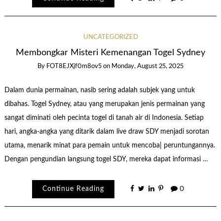
UNCATEGORIZED
Membongkar Misteri Kemenangan Togel Sydney
By
FOT8EJXjf0m8ov5
on
Monday, August 25, 2025
Dalam dunia permainan, nasib sering adalah subjek yang untuk
dibahas. Togel Sydney, atau yang merupakan jenis permainan yang
sangat diminati oleh pecinta togel di tanah air di Indonesia. Setiap
hari, angka-angka yang ditarik dalam live draw SDY menjadi sorotan
utama, menarik minat para pemain untuk mencoba| peruntungannya.
Dengan pengundian langsung togel SDY, mereka dapat informasi …
Continue Reading
0